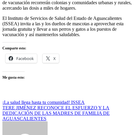
de vacunación recorrerán colonias y comunidades urbanas y rurales,
acercando las dosis a miles de hogares.
El Instituto de Servicios de Salud del Estado de Aguascalientes
(ISSEA) invita a las y los dueños de mascotas a aprovechar esta
jornada gratuita y llevar a sus perros y gatos a los puestos de
vacunación y así mantenerlos saludables.
Comparte esto:
Facebook
X
Me gusta esto:
Navegación
¡La salud llega hasta tu comunidad! ISSEA
TERE JIMÉNEZ RECONOCE EL ESFUERZO Y LA
de
DEDICACIÓN DE LAS MADRES DE FAMILIA DE
entradas
AGUASCALIENTES