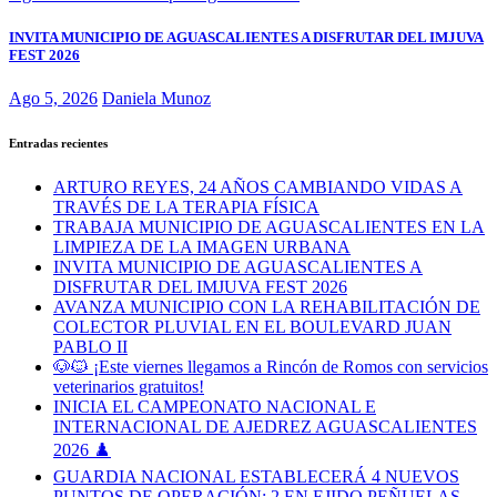
INVITA MUNICIPIO DE AGUASCALIENTES A DISFRUTAR DEL IMJUVA
FEST 2026
Ago 5, 2026
Daniela Munoz
Entradas recientes
ARTURO REYES, 24 AÑOS CAMBIANDO VIDAS A
TRAVÉS DE LA TERAPIA FÍSICA
TRABAJA MUNICIPIO DE AGUASCALIENTES EN LA
LIMPIEZA DE LA IMAGEN URBANA
INVITA MUNICIPIO DE AGUASCALIENTES A
DISFRUTAR DEL IMJUVA FEST 2026
AVANZA MUNICIPIO CON LA REHABILITACIÓN DE
COLECTOR PLUVIAL EN EL BOULEVARD JUAN
PABLO II
🐶🐱 ¡Este viernes llegamos a Rincón de Romos con servicios
veterinarios gratuitos!
INICIA EL CAMPEONATO NACIONAL E
INTERNACIONAL DE AJEDREZ AGUASCALIENTES
2026 ♟️
GUARDIA NACIONAL ESTABLECERÁ 4 NUEVOS
PUNTOS DE OPERACIÓN: 2 EN EJIDO PEÑUELAS,