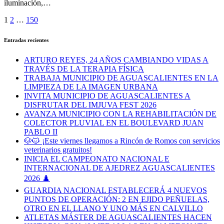
iluminación,…
Paginación
1
2
…
150
de
Entradas recientes
entradas
ARTURO REYES, 24 AÑOS CAMBIANDO VIDAS A
TRAVÉS DE LA TERAPIA FÍSICA
TRABAJA MUNICIPIO DE AGUASCALIENTES EN LA
LIMPIEZA DE LA IMAGEN URBANA
INVITA MUNICIPIO DE AGUASCALIENTES A
DISFRUTAR DEL IMJUVA FEST 2026
AVANZA MUNICIPIO CON LA REHABILITACIÓN DE
COLECTOR PLUVIAL EN EL BOULEVARD JUAN
PABLO II
🐶🐱 ¡Este viernes llegamos a Rincón de Romos con servicios
veterinarios gratuitos!
INICIA EL CAMPEONATO NACIONAL E
INTERNACIONAL DE AJEDREZ AGUASCALIENTES
2026 ♟️
GUARDIA NACIONAL ESTABLECERÁ 4 NUEVOS
PUNTOS DE OPERACIÓN: 2 EN EJIDO PEÑUELAS,
OTRO EN EL LLANO Y UNO MÁS EN CALVILLO
ATLETAS MÁSTER DE AGUASCALIENTES HACEN