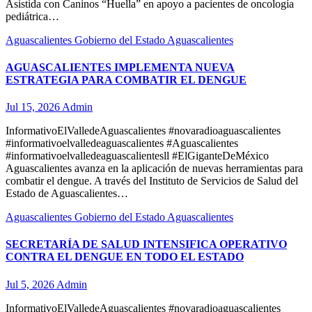
Asistida con Caninos “Huella” en apoyo a pacientes de oncología
pediátrica…
Aguascalientes
Gobierno del Estado Aguascalientes
AGUASCALIENTES IMPLEMENTA NUEVA
ESTRATEGIA PARA COMBATIR EL DENGUE
Jul 15, 2026
Admin
InformativoElValledeAguascalientes #novaradioaguascalientes
#informativoelvalledeaguascalientes #Aguascalientes
#informativoelvalledeaguascalientesll #ElGiganteDeMéxico
Aguascalientes avanza en la aplicación de nuevas herramientas para
combatir el dengue. A través del Instituto de Servicios de Salud del
Estado de Aguascalientes…
Aguascalientes
Gobierno del Estado Aguascalientes
SECRETARÍA DE SALUD INTENSIFICA OPERATIVO
CONTRA EL DENGUE EN TODO EL ESTADO
Jul 5, 2026
Admin
InformativoElValledeAguascalientes #novaradioaguascalientes