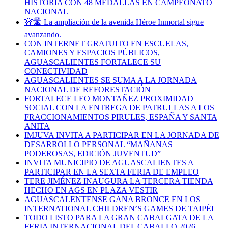
HISTORIA CON 48 MEDALLAS EN CAMPEONATO
NACIONAL
🚧🛣️ La ampliación de la avenida Héroe Inmortal sigue
avanzando.
CON INTERNET GRATUITO EN ESCUELAS,
CAMIONES Y ESPACIOS PÚBLICOS,
AGUASCALIENTES FORTALECE SU
CONECTIVIDAD
AGUASCALIENTES SE SUMA A LA JORNADA
NACIONAL DE REFORESTACIÓN
FORTALECE LEO MONTAÑEZ PROXIMIDAD
SOCIAL CON LA ENTREGA DE PATRULLAS A LOS
FRACCIONAMIENTOS PIRULES, ESPAÑA Y SANTA
ANITA
IMJUVA INVITA A PARTICIPAR EN LA JORNADA DE
DESARROLLO PERSONAL “MAÑANAS
PODEROSAS, EDICIÓN JUVENTUD”
INVITA MUNICIPIO DE AGUASCALIENTES A
PARTICIPAR EN LA SEXTA FERIA DE EMPLEO
TERE JIMÉNEZ INAUGURA LA TERCERA TIENDA
HECHO EN AGS EN PLAZA VESTIR
AGUASCALENTENSE GANA BRONCE EN LOS
INTERNATIONAL CHILDREN’S GAMES DE TAIPÉI
TODO LISTO PARA LA GRAN CABALGATA DE LA
FERIA INTERNACIONAL DEL CABALLO 2026