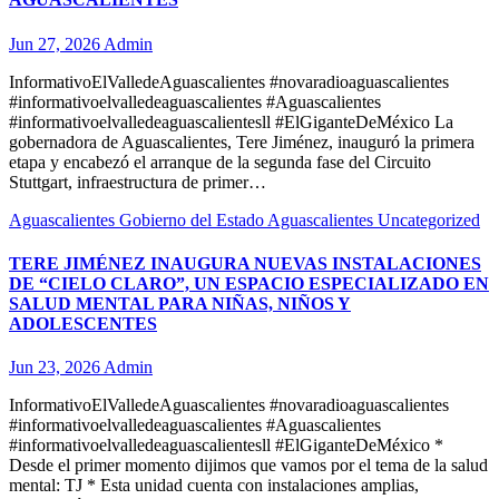
Jun 27, 2026
Admin
InformativoElValledeAguascalientes #novaradioaguascalientes
#informativoelvalledeaguascalientes #Aguascalientes
#informativoelvalledeaguascalientesll #ElGiganteDeMéxico La
gobernadora de Aguascalientes, Tere Jiménez, inauguró la primera
etapa y encabezó el arranque de la segunda fase del Circuito
Stuttgart, infraestructura de primer…
Aguascalientes
Gobierno del Estado Aguascalientes
Uncategorized
TERE JIMÉNEZ INAUGURA NUEVAS INSTALACIONES
DE “CIELO CLARO”, UN ESPACIO ESPECIALIZADO EN
SALUD MENTAL PARA NIÑAS, NIÑOS Y
ADOLESCENTES
Jun 23, 2026
Admin
InformativoElValledeAguascalientes #novaradioaguascalientes
#informativoelvalledeaguascalientes #Aguascalientes
#informativoelvalledeaguascalientesll #ElGiganteDeMéxico *
Desde el primer momento dijimos que vamos por el tema de la salud
mental: TJ * Esta unidad cuenta con instalaciones amplias,