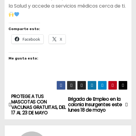
la Salud y accede a servicios médicos cerca de ti.
Comparte esto:
Facebook
X
Me gusta esto:
PROTEGE A TUS
N
Brigada de Empleo en la
MASCOTAS CON
colonia Insurgentes este
VACUNAS GRATUITAS, DEL
a
lunes 18 de mayo
17 AL 23 DE MAYO
v