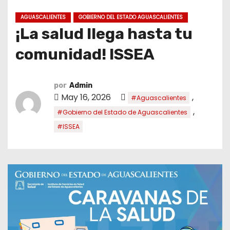
o
AGUASCALIENTES
GOBIERNO DEL ESTADO AGUASCALIENTES
¡La salud llega hasta tu
comunidad! ISSEA
por
Admin
May 16, 2026
,
#Aguascalientes
,
#Gobierno del Estado de Aguascalientes
#ISSEA