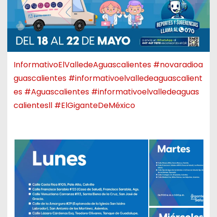
InformativoElValledeAguascalientes
#novaradioa
guascalientes
#informativoelvalledeaguascalient
es
#Aguascalientes
#informativoelvalledeaguas
calientesll
#ElGiganteDeMéxico