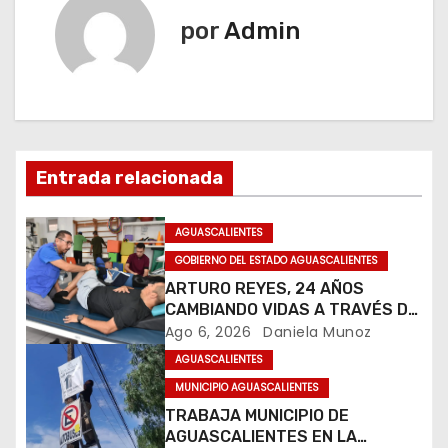
e
por
Admin
g
a
c
i
Entrada relacionada
ó
AGUASCALIENTES
n
GOBIERNO DEL ESTADO AGUASCALIENTES
ARTURO REYES, 24 AÑOS
d
CAMBIANDO VIDAS A TRAVÉS DE
LA TERAPIA FÍSICA
Ago 6, 2026
Daniela Munoz
e
AGUASCALIENTES
e
MUNICIPIO AGUASCALIENTES
TRABAJA MUNICIPIO DE
n
AGUASCALIENTES EN LA