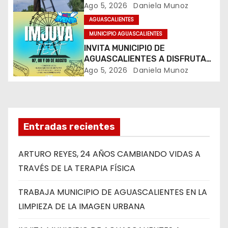
LIMPIEZA DE LA IMAGEN URBANA
Ago 5, 2026
Daniela Munoz
t
AGUASCALIENTES
r
MUNICIPIO AGUASCALIENTES
INVITA MUNICIPIO DE
a
AGUASCALIENTES A DISFRUTAR
DEL IMJUVA FEST 2026
Ago 5, 2026
Daniela Munoz
d
a
s
Entradas recientes
ARTURO REYES, 24 AÑOS CAMBIANDO VIDAS A
TRAVÉS DE LA TERAPIA FÍSICA
TRABAJA MUNICIPIO DE AGUASCALIENTES EN LA
LIMPIEZA DE LA IMAGEN URBANA