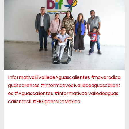
InformativoElValledeAguascalientes
#novaradioa
guascalientes
#informativoelvalledeaguascalient
es
#Aguascalientes
#informativoelvalledeaguas
calientesll
#ElGiganteDeMéxico