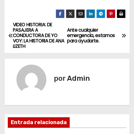
VIDEO HISTORIA: DE
N
PASAJERA A
Ante cualquier
CONDUCTORA DE YO
emergencia, estamos
a
VOY: LA HISTORIA DE ANA
para ayudarte.
LIZETH
v
e
g
por
Admin
a
c
i
Entrada relacionada
ó