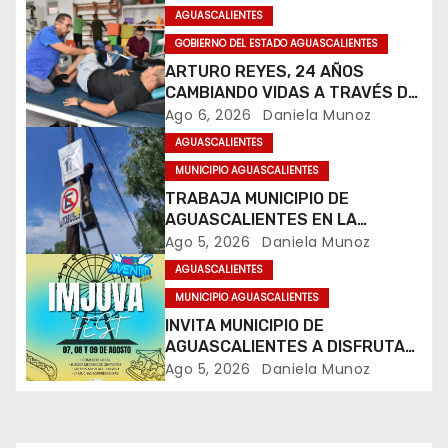
n
AGUASCALIENTES
GOBIERNO DEL ESTADO AGUASCALIENTES
d
ARTURO REYES, 24 AÑOS
CAMBIANDO VIDAS A TRAVÉS DE
e
LA TERAPIA FÍSICA
Ago 6, 2026
Daniela Munoz
e
AGUASCALIENTES
MUNICIPIO AGUASCALIENTES
n
TRABAJA MUNICIPIO DE
AGUASCALIENTES EN LA
t
LIMPIEZA DE LA IMAGEN URBANA
Ago 5, 2026
Daniela Munoz
r
AGUASCALIENTES
MUNICIPIO AGUASCALIENTES
a
INVITA MUNICIPIO DE
AGUASCALIENTES A DISFRUTAR
d
DEL IMJUVA FEST 2026
Ago 5, 2026
Daniela Munoz
a
s